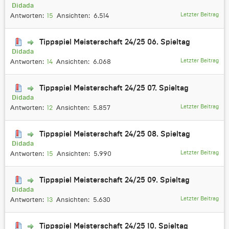
Didada
15
6.514
Tippspiel Meisterschaft 24/25 06. Spieltag
Didada
14
6.068
Tippspiel Meisterschaft 24/25 07. Spieltag
Didada
12
5.857
Tippspiel Meisterschaft 24/25 08. Spieltag
Didada
15
5.990
Tippspiel Meisterschaft 24/25 09. Spieltag
Didada
13
5.630
Tippspiel Meisterschaft 24/25 10. Spieltag