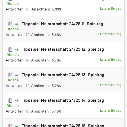
Didada
15
6.333
Tippspiel Meisterschaft 24/25 11. Spieltag
Didada
12
5.484
Tippspiel Meisterschaft 24/25 12. Spieltag
Didada
14
6.706
Tippspiel Meisterschaft 24/25 13. Spieltag
Didada
12
5.284
Tippspiel Meisterschaft 24/25 14. Spieltag
Didada
13
5.460
Tippspiel Meisterschaft 24/25 15. Spieltag