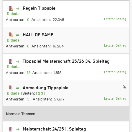
Regeln Tippspiel
Didada
0
22.348
HALL OF FAME
Didada
0
16.284
Tippspiel Meisterschaft 25/26 34. Spieltag
Didada
13
1.816
Di
Anmeldung Tippspiele
Th
Didada
(Seiten:
1
2
3
)
ent
51
57.617
1
At
Normale Themen
Meisterschaft 24/25 1. Spieltag