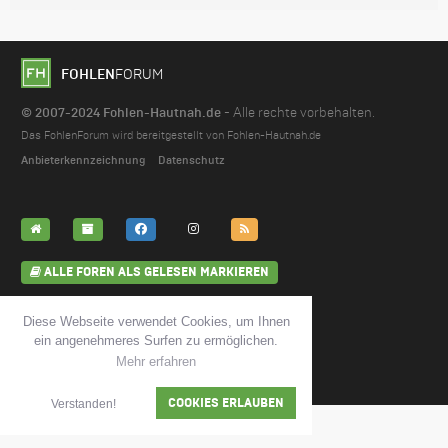
FOHLEN
FORUM
© 2007-2024 Fohlen-Hautnah.de
- Alle rechte vorbehalten.
Das FohlenForum wird bereitgestellt von Fohlen-Hautnah.de
Anbieterkennzeichnung
Datenschutz
ALLE FOREN ALS GELESEN MARKIEREN
Diese Webseite verwendet Cookies, um Ihnen
ein angenehmeres Surfen zu ermöglichen.
KONTAKT
FOREN-TEAM
Mehr erfahren
COOKIES ERLAUBEN
Verstanden!