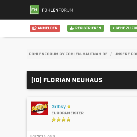
FOHLEN
FORUM
ANMELDEN
REGISTRIEREN
GEHE ZU F
FOHLENFORUM BY FOHLEN-HAUTNAH.DE
UNSERE FO
[10] FLORIAN NEUHAUS
Gribsy
EUROPAMEISTER
11.07.2025, 08:17