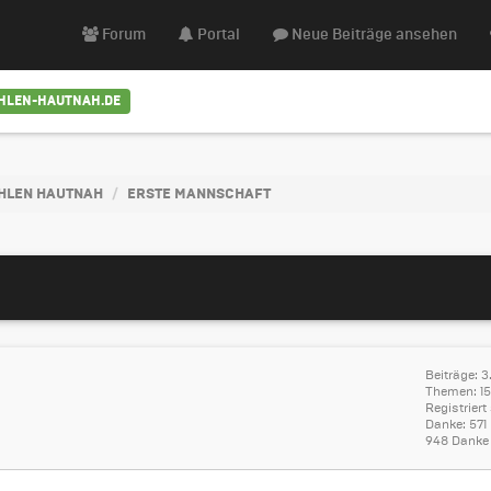
Forum
Portal
Neue Beiträge ansehen
OHLEN-HAUTNAH.DE
HLEN HAUTNAH
ERSTE MANNSCHAFT
Beiträge: 3
Themen: 15
Registriert 
Danke: 571
948 Danke 