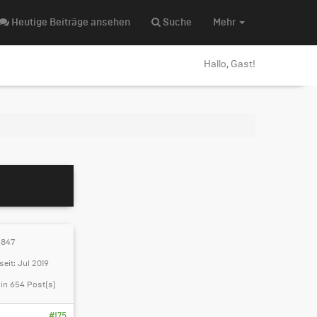
Heutige Beiträge ansehen
Suche
Mehr
Hallo, Gast!
.847
seit: Jul 2019
in 654 Post(s)
#175