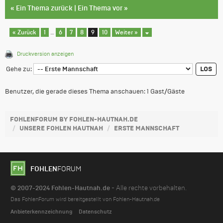
«
Ein Thema zurück
|
Ein Thema vor
»
« Zurück
1
…
6
7
8
9
10
Weiter »
Druckversion anzeigen
Gehe zu:
Benutzer, die gerade dieses Thema anschauen: 1 Gast/Gäste
FOHLENFORUM BY FOHLEN-HAUTNAH.DE
UNSERE FOHLEN HAUTNAH
ERSTE MANNSCHAFT
FOHLEN
FORUM
© 2007-2024 Fohlen-Hautnah.de
- Alle rechte vorbehalten.
Das FohlenForum wird bereitgestellt von Fohlen-Hautnah.de
Anbieterkennzeichnung
Datenschutz