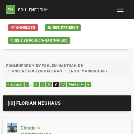
FOHLEN
FORUM
ANMELDEN
REGISTRIEREN
GEHE ZU FOHLEN-HAUTNAH.DE
FOHLENFORUM BY FOHLEN-HAUTNAH.DE
UNSERE FOHLEN HAUTNAH
ERSTE MANNSCHAFT
« Zurück
1
…
6
7
8
9
10
Weiter »
[10] FLORIAN NEUHAUS
Didada