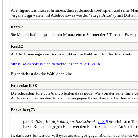
Aber irgendwas muss er ja haben, dass er dennoch sooft spielt und seine M
"eigene Liga waren", ist Atletico sowas wie der "ewige Dritte" (5mal Dritte i
Kcct12
Sie Mannschaft hat ja auch mit Morata einen Stürmer der 7 Tore hat. Es ist
Kcct12
Auf der Homepage von Borussia gibt es die Wahl zum Tor des Jahrzehnts.
https://www.borussia.de/de/aktuelles-ter...51ef102e18
Eigentlich ist das die Wahl doch klar.
Fohlenfan1988
Die schönsten Tore von Arango fehlen da ja noch. Wie von der Seitenlinie 
Außenristschuss um den Torwart herum gegen Kaiserslautern. Der Junge hat e
Boekelberg73
(20.01.2020, 10:56)
Fohlenfan1988 schrieb:
[ -> ]
Die schönsten Tore
Lazio Rom, oder gegen Hannover den Freistoß. Oder den Außenristsch
Ja, das beste Tor war der Volleyschuss Arangos gegen Bremen oder war es Wo