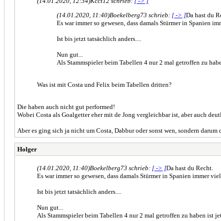
(14.01.2020, 12:34)
Kcct12 schrieb:
[ -> ]
(14.01.2020, 11:40)
Boekelberg73 schrieb:
[ -> ]
Da hast du R
Es war immer so gewesen, dass damals Stürmer in Spanien im
Ist bis jetzt tatsächlich anders....
Nun gut...
Als Stammspieler beim Tabellen 4 nur 2 mal getroffen zu haben 
Was ist mit Costa und Felix beim Tabellen dritten?
Die haben auch nicht gut performed!
Wobei Costa als Goalgetter eher mit de Jong vergleichbar ist, aber auch deutl
Aber es ging sich ja nicht um Costa, Dabbur oder sonst wen, sondern darum 
Holger
(14.01.2020, 11:40)
Boekelberg73 schrieb:
[ -> ]
Da hast du Recht.
Es war immer so gewesen, dass damals Stürmer in Spanien immer vie
Ist bis jetzt tatsächlich anders....
Nun gut...
Als Stammspieler beim Tabellen 4 nur 2 mal getroffen zu haben ist jetz