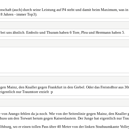
annschaft (auch) durch seine Leistung auf P4 steht und damit beim Maximum, was i
n 8 Jahren - immer Top3).
 ja bei uns ähnlich. Embolo und Thuram haben 6 Tore, Plea und Herrmann haben 5.
gegen Mainz, den Knaller gegen Frankfurt in den Giebel. Oder das Freistoßtor aus
igentlich nur Traumtore erzielt :p
 von Arango fehlen da ja noch. Wie von der Seitenlinie gegen Mainz, den Knaller 
uss um den Torwart herum gegen Kaiserslautern. Der Junge hat eigentlich nur Trau
lfsburg, wo er einen tollen Pass über 40 Meter von der linken Strafraumkante Voll