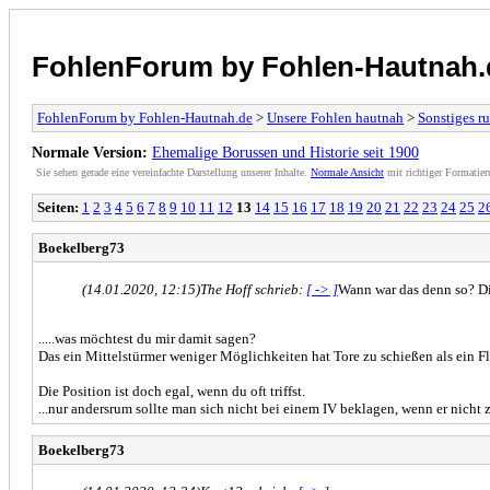
FohlenForum by Fohlen-Hautnah.
FohlenForum by Fohlen-Hautnah.de
>
Unsere Fohlen hautnah
>
Sonstiges r
Normale Version:
Ehemalige Borussen und Historie seit 1900
Sie sehen gerade eine vereinfachte Darstellung unserer Inhalte.
Normale Ansicht
mit richtiger Formatier
Seiten:
1
2
3
4
5
6
7
8
9
10
11
12
13
14
15
16
17
18
19
20
21
22
23
24
25
2
Boekelberg73
(14.01.2020, 12:15)
The Hoff schrieb:
[ -> ]
Wann war das denn so? Di
.....was möchtest du mir damit sagen?
Das ein Mittelstürmer weniger Möglichkeiten hat Tore zu schießen als ein F
Die Position ist doch egal, wenn du oft triffst.
...nur andersrum sollte man sich nicht bei einem IV beklagen, wenn er nicht zw
Boekelberg73