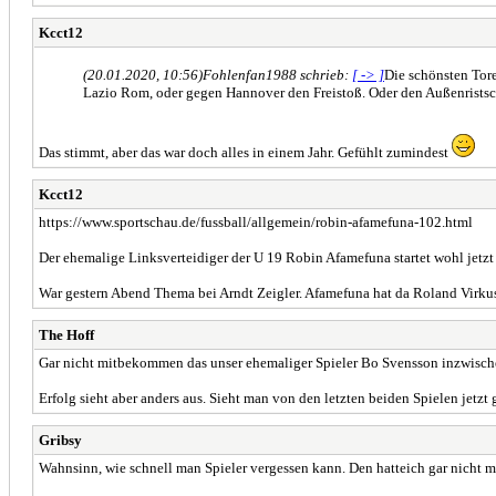
Kcct12
(20.01.2020, 10:56)
Fohlenfan1988 schrieb:
[ -> ]
Die schönsten Tore
Lazio Rom, oder gegen Hannover den Freistoß. Oder den Außenristsch
Das stimmt, aber das war doch alles in einem Jahr. Gefühlt zumindest
Kcct12
https://www.sportschau.de/fussball/allgemein/robin-afamefuna-102.html
Der ehemalige Linksverteidiger der U 19 Robin Afamefuna startet wohl jetzt
War gestern Abend Thema bei Arndt Zeigler. Afamefuna hat da Roland Virkus
The Hoff
Gar nicht mitbekommen das unser ehemaliger Spieler Bo Svensson inzwisch
Erfolg sieht aber anders aus. Sieht man von den letzten beiden Spielen jetzt
Gribsy
Wahnsinn, wie schnell man Spieler vergessen kann. Den hatteich gar nicht 