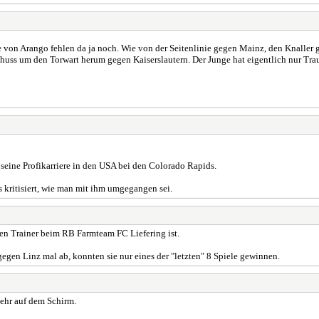
 von Arango fehlen da ja noch. Wie von der Seitenlinie gegen Mainz, den Knaller 
uss um den Torwart herum gegen Kaiserslautern. Der Junge hat eigentlich nur Trau
 seine Profikarriere in den USA bei den Colorado Rapids.
 kritisiert, wie man mit ihm umgegangen sei.
en Trainer beim RB Farmteam FC Liefering ist.
 gegen Linz mal ab, konnten sie nur eines der "letzten" 8 Spiele gewinnen.
mehr auf dem Schirm.