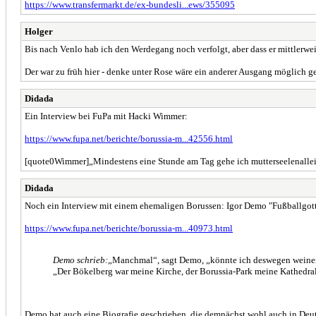
https://www.transfermarkt.de/ex-bundesli...ews/355095
Holger
Bis nach Venlo hab ich den Werdegang noch verfolgt, aber dass er mittlerweil
Der war zu früh hier - denke unter Rose wäre ein anderer Ausgang möglich g
Didada
Ein Interview bei FuPa mit Hacki Wimmer:
https://www.fupa.net/berichte/borussia-m...42556.html
[quote0Wimmer]„Mindestens eine Stunde am Tag gehe ich mutterseelenallein 
Didada
Noch ein Interview mit einem ehemaligen Borussen: Igor Demo "Fußballgot
https://www.fupa.net/berichte/borussia-m...40973.html
Demo schrieb:
„Manchmal“, sagt Demo, „könnte ich deswegen weinen. Es
„Der Bökelberg war meine Kirche, der Borussia-Park meine Kathedra
Demo hat auch eine Biografie geschrieben, die demnächst wohl auch in Deut