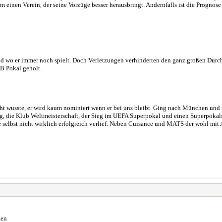
hm einen Verein, der seine Vorzüge besser herausbringt. Andernfalls ist die Prognose
und wo er immer noch spielt. Doch Verletzungen verhinderten den ganz großen Durch
FB Pokal geholt.
 wusste, er wird kaum nominiert wenn er bei uns bleibt. Ging nach München und m
ieg, die Klub Weltmeisterschaft, der Sieg im UEFA Superpokal und einen Superpok
e selbst nicht wirklich erfolgreich verlief. Neben Cuisance und MATS der wohl mit 
ten