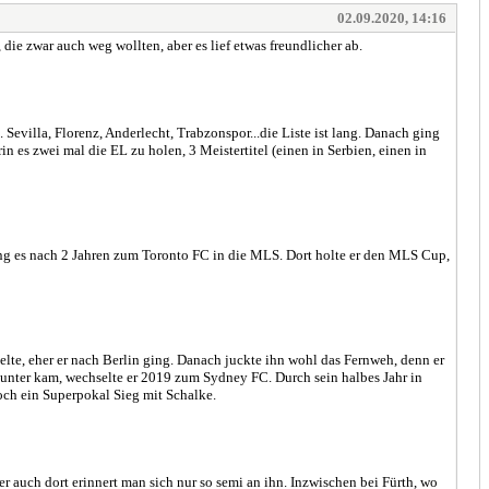
02.09.2020, 14:16
ie zwar auch weg wollten, aber es lief etwas freundlicher ab.
evilla, Florenz, Anderlecht, Trabzonspor...die Liste ist lang. Danach ging
in es zwei mal die EL zu holen, 3 Meistertitel (einen in Serbien, einen in
ing es nach 2 Jahren zum Toronto FC in die MLS. Dort holte er den MLS Cup,
te, eher er nach Berlin ging. Danach juckte ihn wohl das Fernweh, denn er
y unter kam, wechselte er 2019 zum Sydney FC. Durch sein halbes Jahr in
och ein Superpokal Sieg mit Schalke.
 auch dort erinnert man sich nur so semi an ihn. Inzwischen bei Fürth, wo