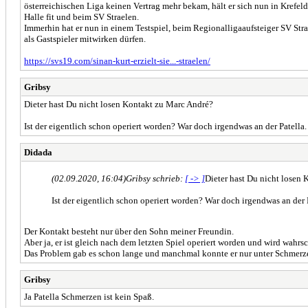
österreichischen Liga keinen Vertrag mehr bekam, hält er sich nun in Krefeld
Halle fit und beim SV Straelen.
Immerhin hat er nun in einem Testspiel, beim Regionalligaaufsteiger SV Str
als Gastspieler mitwirken dürfen.
https://svs19.com/sinan-kurt-erzielt-sie...-straelen/
Gribsy
Dieter hast Du nicht losen Kontakt zu Marc André?
Ist der eigentlich schon operiert worden? War doch irgendwas an der Patella
Didada
(02.09.2020, 16:04)
Gribsy schrieb:
[ -> ]
Dieter hast Du nicht losen
Ist der eigentlich schon operiert worden? War doch irgendwas an der 
Der Kontakt besteht nur über den Sohn meiner Freundin.
Aber ja, er ist gleich nach dem letzten Spiel operiert worden und wird wahr
Das Problem gab es schon lange und manchmal konnte er nur unter Schmerzen
Gribsy
Ja Patella Schmerzen ist kein Spaß.