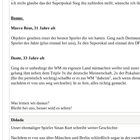
ich nicht glaube das der Superpokal Sieg ihn zufrieden stellt, wünsche ich i
Bonus:
Marco Reus, 31 Jahre alt
Objektiv gesehen einer der besten Spieler die wir hatten. Ging nach Dortm
Spieler des Jahre (plus einmal bei uns), 3x den Superokal und einmal den D
Dante, 33 Jahre alt
Ging da er unbedingt die WM im eigenen Land mitmachen wollte und zurecht
gelang ihm neben dem Triple 3x die deutsche Meisterschaft, 2x der Pokals
(für ihn persönlich wichtig) schaffte er es zur WM "daheim", auch wenn dies
nachdem er von uns weg wechselte). In so fern, alles richtig gemacht.
Was lernen wir daraus?
Bleibt bei uns, besser wird es selten!
Didada
Unser ehemaliger Spieler Sinan Kurt schreibt weiter Geschichte.
Nachdem er von uns über München und Berlin schließlich sogar in der zwei