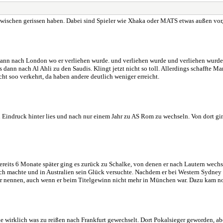
wischen gerissen haben. Dabei sind Spieler wie Xhaka oder MATS etwas außen vor, d
dann nach London wo er verliehen wurde. und verliehen wurde und verliehen wurde. S
ann nach Al Ahli zu den Saudis. Klingt jetzt nicht so toll. Allerdings schaffte Mar
ht soo verkehrt, da haben andere deutlich weniger erreicht.
n Eindruck hinter lies und nach nur einem Jahr zu AS Rom zu wechseln. Von dort g
eits 6 Monate später ging es zurück zu Schalke, von denen er nach Lautern wechsel
 nach machte und in Australien sein Glück versuchte. Nachdem er bei Western Sydne
ger nennen, auch wenn er beim Titelgewinn nicht mehr in München war. Dazu kam n
 wirklich was zu reißen nach Frankfurt gewechselt. Dort Pokalsieger geworden, aber