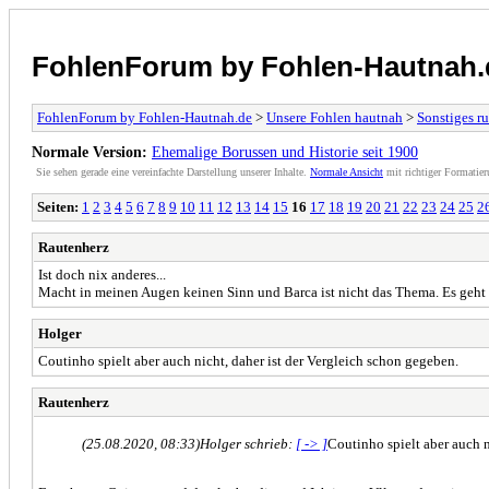
FohlenForum by Fohlen-Hautnah.
FohlenForum by Fohlen-Hautnah.de
>
Unsere Fohlen hautnah
>
Sonstiges r
Normale Version:
Ehemalige Borussen und Historie seit 1900
Sie sehen gerade eine vereinfachte Darstellung unserer Inhalte.
Normale Ansicht
mit richtiger Formatier
Seiten:
1
2
3
4
5
6
7
8
9
10
11
12
13
14
15
16
17
18
19
20
21
22
23
24
25
2
Rautenherz
Ist doch nix anderes...
Macht in meinen Augen keinen Sinn und Barca ist nicht das Thema. Es geht um
Holger
Coutinho spielt aber auch nicht, daher ist der Vergleich schon gegeben.
Rautenherz
(25.08.2020, 08:33)
Holger schrieb:
[ -> ]
Coutinho spielt aber auch n