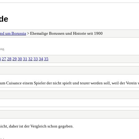
de
und um Borussia
> Ehemalige Borussen und Historie seit 1900
ung.
6
27
28
29
30
31
32
33
34
35
 Cuisance einem Spieler der nicht spielt und teurer werden soll, weil der Verein w
icht, daher ist der Vergleich schon gegeben.