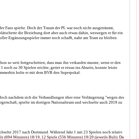
der Fans spielte. Doch der Traum der PL war noch nicht ausgeträumt,
ätscherte die Beziehung dort aber auch etwas dahin, weswegen er für ein
voller Ergänzungsspieler immer noch schafft, nahe am Team zu bleiben.
on so weit fortgeschritten, dass man ihn verkaufen musste, wenn er den
noch zu 30 Spielen reichte, geriet er etwas ins Abseits, konnte letzte
). Immerhin holte er mit dem BVB den Superpokal.
en, doch nachdem sich die Verhandlungen über eine Verlängerung "wegen des
rgerschaft, spielte im dortigen Nationalteam und wechselte auch 2019 zu
 wechselte 2017 nach Dortmund. Während Jahr 1 mit 23 Spielen noch relativ
ele (694 Minuten) 18/19, 12 Spiele (556 Minuten) 19/20 (jeweils Buli). Da