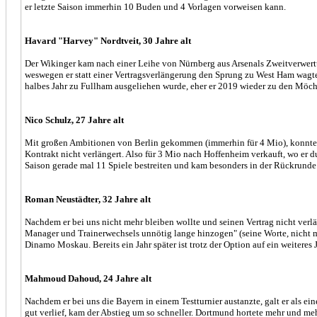
er letzte Saison immerhin 10 Buden und 4 Vorlagen vorweisen kann.
Havard "Harvey" Nordtveit, 30 Jahre alt
Der Wikinger kam nach einer Leihe von Nürnberg aus Arsenals Zweitverwertun
weswegen er statt einer Vertragsverlängerung den Sprung zu West Ham wagte
halbes Jahr zu Fullham ausgeliehen wurde, eher er 2019 wieder zu den Möcht
Nico Schulz, 27 Jahre alt
Mit großen Ambitionen von Berlin gekommen (immerhin für 4 Mio), konnte si
Kontrakt nicht verlängert. Also für 3 Mio nach Hoffenheim verkauft, wo er du
Saison gerade mal 11 Spiele bestreiten und kam besonders in der Rückrunde
Roman Neustädter, 32 Jahre alt
Nachdem er bei uns nicht mehr bleiben wollte und seinen Vertrag nicht verl
Manager und Trainerwechsels unnötig lange hinzogen" (seine Worte, nicht me
Dinamo Moskau. Bereits ein Jahr später ist trotz der Option auf ein weiteres J
Mahmoud Dahoud, 24 Jahre alt
Nachdem er bei uns die Bayern in einem Testturnier austanzte, galt er als e
gut verlief, kam der Abstieg um so schneller. Dortmund hortete mehr und meh