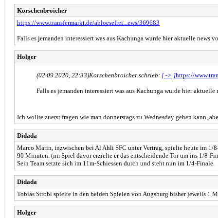
Korschenbroicher
https://www.transfermarkt.de/abloesefrei...ews/369683
Falls es jemanden interessiert was aus Kachunga wurde hier aktuelle news v
Holger
(02.09.2020, 22:33)
Korschenbroicher schrieb:
[ -> ]
https://www.tra
Falls es jemanden interessiert was aus Kachunga wurde hier aktuelle
Ich wollte zuerst fragen wie man donnerstags zu Wednesday gehen kann, aber
Didada
Marco Marin, inzwischen bei Al Ahli SFC unter Vertrag, spielte heute im 1/
90 Minuten. (im Spiel davor erzielte er das entscheidende Tor um ins 1/8-Fi
Sein Team setzte sich im 11m-Schiessen durch und steht nun im 1/4-Finale.
Didada
Tobias Strobl spielte in den beiden Spielen von Augsburg bisher jeweils 1 M
Holger