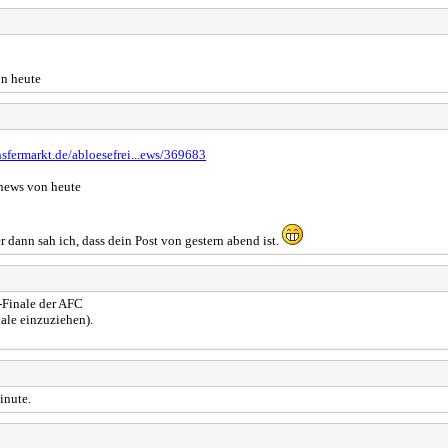
on heute
nsfermarkt.de/abloesefrei...ews/369683
 news von heute
 dann sah ich, dass dein Post von gestern abend ist.
8-Finale der AFC
nale einzuziehen).
inute.