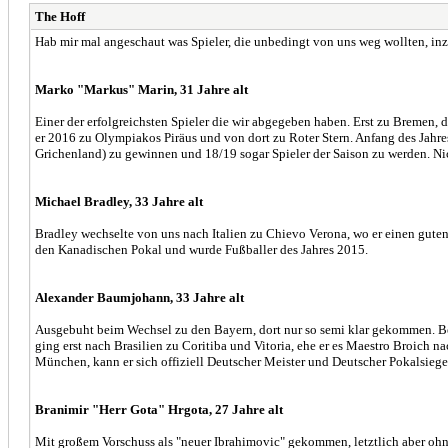
The Hoff
Hab mir mal angeschaut was Spieler, die unbedingt von uns weg wollten, inz
Marko "Markus" Marin, 31 Jahre alt
Einer der erfolgreichsten Spieler die wir abgegeben haben. Erst zu Bremen, 
er 2016 zu Olympiakos Piräus und von dort zu Roter Stern. Anfang des Jahres d
Grichenland) zu gewinnen und 18/19 sogar Spieler der Saison zu werden. Nic
Michael Bradley, 33 Jahre alt
Bradley wechselte von uns nach Italien zu Chievo Verona, wo er einen gute
den Kanadischen Pokal und wurde Fußballer des Jahres 2015.
Alexander Baumjohann, 33 Jahre alt
Ausgebuht beim Wechsel zu den Bayern, dort nur so semi klar gekommen. Ber
ging erst nach Brasilien zu Coritiba und Vitoria, ehe er es Maestro Broich
München, kann er sich offiziell Deutscher Meister und Deutscher Pokalsie
Branimir "Herr Gota" Hrgota, 27 Jahre alt
Mit großem Vorschuss als "neuer Ibrahimovic" gekommen, letztlich aber ohne