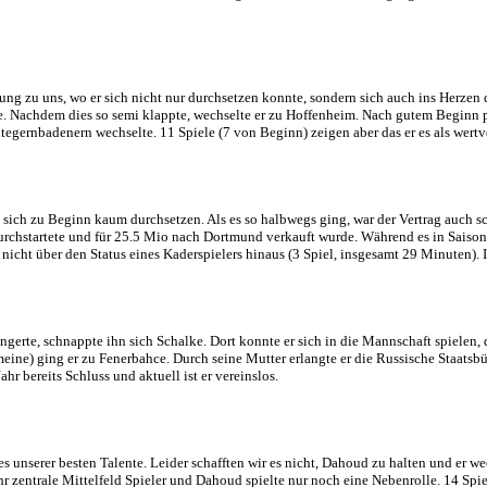
g zu uns, wo er sich nicht nur durchsetzen konnte, sondern sich auch ins Herzen 
. Nachdem dies so semi klappte, wechselte er zu Hoffenheim. Nach gutem Beginn pl
egernbadenern wechselte. 11 Spiele (7 von Beginn) zeigen aber das er es als wert
ch zu Beginn kaum durchsetzen. Als es so halbwegs ging, war der Vertrag auch sch
rchstartete und für 25.5 Mio nach Dortmund verkauft wurde. Während es in Saison 1 
 nicht über den Status eines Kaderspielers hinaus (3 Spiel, insgesamt 29 Minuten
ängerte, schnappte ihn sich Schalke. Dort konnte er sich in die Mannschaft spiel
ine) ging er zu Fenerbahce. Durch seine Mutter erlangte er die Russische Staatsbü
ahr bereits Schluss und aktuell ist er vereinslos.
ines unserer besten Talente. Leider schafften wir es nicht, Dahoud zu halten und er
r zentrale Mittelfeld Spieler und Dahoud spielte nur noch eine Nebenrolle. 14 Spi