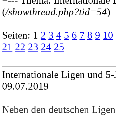
+--- Thema: Internationale
(
/showthread.php?tid=54
)
Seiten:
1
2
3
4
5
6
7
8
9
10
21
22
23
24
25
Internationale Ligen und 5
09.07.2019
Neben den deutschen Ligen 