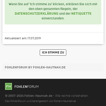
Wenn Sie auf 'Ich stimme zu' klicken, erklären Sie sich mit
den oben genannten Regeln, der
DATENSCHUTZERKLÄRUNG
NETIQUETTE
und der
einverstanden.
Aktualisiert am: 17.07.2019
FOHLENFORUM BY FOHLEN-HAUTNAH.DE
FOHLEN
FORUM
© 2007-2024 Fohlen-Hautnah.de
- Alle rechte vorbehalten.
Das FohlenForum wird bereitgestellt von Fohlen-Hautnah.de