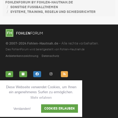
FOHLENFORUM BY FOHLEN-HAUTNAH.DE
SONSTIGE FUSSBALLTHEMEN
SYSTEME, TRAINING, REGELN UND SCHIEDSRICHTER
FOHLEN
FORUM
© 2007-2024 Fohlen-Hautnah.de
- Alle rechte vorbehalten.
Das FohlenForum wird bereitgestellt von Fohlen-Hautnah.de
Anbieterkennzeichnung
Datenschutz
ALLE FOREN ALS GELESEN MARKIEREN
Diese Webseite verwendet Cookies, um Ihnen
ein angenehmeres Surfen zu ermöglichen.
Mehr erfahren
KONTAKT
FOREN-TEAM
COOKIES ERLAUBEN
Verstanden!