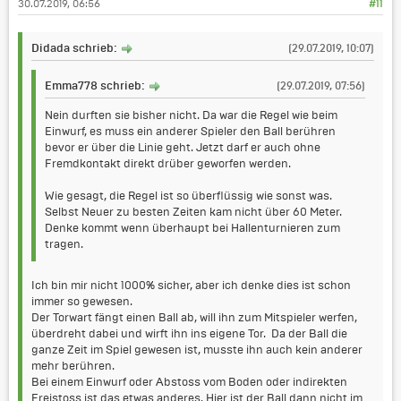
30.07.2019, 06:56
#11
Didada schrieb:
(29.07.2019, 10:07)
Emma778 schrieb:
(29.07.2019, 07:56)
Nein durften sie bisher nicht. Da war die Regel wie beim
Einwurf, es muss ein anderer Spieler den Ball berühren
bevor er über die Linie geht. Jetzt darf er auch ohne
Fremdkontakt direkt drüber geworfen werden.
Wie gesagt, die Regel ist so überflüssig wie sonst was.
Selbst Neuer zu besten Zeiten kam nicht über 60 Meter.
Denke kommt wenn überhaupt bei Hallenturnieren zum
tragen.
Ich bin mir nicht 1000% sicher, aber ich denke dies ist schon
immer so gewesen.
Der Torwart fängt einen Ball ab, will ihn zum Mitspieler werfen,
überdreht dabei und wirft ihn ins eigene Tor. Da der Ball die
ganze Zeit im Spiel gewesen ist, musste ihn auch kein anderer
mehr berühren.
Bei einem Einwurf oder Abstoss vom Boden oder indirekten
Freistoss ist das etwas anderes. Hier ist der Ball dann nicht im