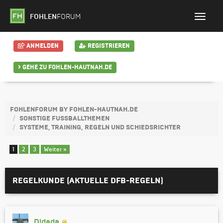
FOHLEN
FORUM
ANMELDEN
REGISTRIEREN
GEHE ZU FOHLEN-HAUTNAH.DE
FOHLENFORUM BY FOHLEN-HAUTNAH.DE
SONSTIGE FUSSBALLTHEMEN
SYSTEME, TRAINING, REGELN UND SCHIEDSRICHTER
1
2
3
Weiter »
REGELKUNDE (AKTUELLE DFB-REGELN)
Didada