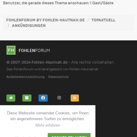
Benutzer, die gerade dieses Thema anschauen: 1 Gast/Gäste
FOHLENFORUM BY FOHLEN-HAUTNAH.DE
TOPAKTUELL
ANKÜNDIGUNGEN
FOHLEN
FORUM
© 2007-2024 Fohlen-Hautnah.de
- Alle rechte vorbehalten.
Das FohlenForum wird bereitgestellt von Fohlen-Hautnah.de
Anbieterkennzeichnung
Datenschutz
ALLE FOREN ALS GELESEN MARKIEREN
Diese Webseite verwendet Cookies, um Ihnen
ein angenehmeres Surfen zu ermöglichen.
Mehr erfahren
KONTAKT
FOREN-TEAM