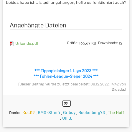
Beides habe ich als .pdf angehangen, hoffe es funktioniert auch?
Angehängte Dateien
Größe:
Downloads:
165,67 KB
12
Urkunde.pdf
*** Tippspielsieger 1. Liga 2023 ***
*** Fohlen-League-Sieger 2024 ***
(Dieser Beitrag wurde zuletzt bearbeitet: 08.12.2022, 14:42 von
Didada
.)
Kcct12
,
BMG-Streifi
,
Gribsy
,
Boekelberg73
,
The Hoff
Danke:
,
Uli B.