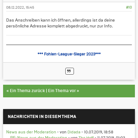
08.12.2022, 15:45
#10
Das Anschreiben kann ich öffnen, allerdings ist da deine
persönliche Adresse komplett abgedruckt, nur zur Info.
*** Fohlen-League-Sieger 2023***
«
Ein Thema zurück
|
Ein Thema vor
»
NACHRICHTEN IN DIESEM THEMA
News aus der Moderation
- von
Didada
- 10.07.2019, 18:58
RE: News aus der Moderation
- von
The Hoff
- 11.07.2019, 01:03