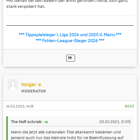
Mio Gehalt bei den Bayern per anno gefordert hatte, sich ganz
stark verpokert hat.
*** Tippspielsieger 1. Liga 2024 und 2025 II. Mann.***
*** Fohlen-League-Sieger 2026 ***
Holger
MODERATOR
16.03.2023, 14:18
#620
The Hoff schrieb:
(15.03.2023, 21:07)
Wenn die jetzt alle nationalen Titel aberkannt bekämen und
jemand auch nur das kleinste Indiz für ne Beeinflussung auf