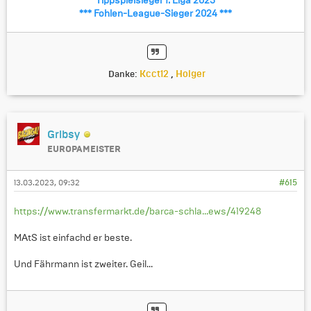
*** Tippspielsieger 1. Liga 2023 ***
*** Fohlen-League-Sieger 2024 ***
Kcct12
,
Holger
Danke:
Gribsy
EUROPAMEISTER
13.03.2023, 09:32
#615
https://www.transfermarkt.de/barca-schla...ews/419248
MAtS ist einfachd er beste.
Und Fährmann ist zweiter. Geil...