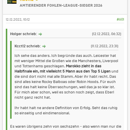
AMTIERENDER FOHLEN-LEAGUE-SIEGER 2026
12.12.2022, 10:12
#601
Holger schrieb:
(12.12.2022, 06:32)
Kcct12 schrieb:
(11.12.2022, 23:31)
Ich sehe das anders. Ich begründe das auch. Leicester hat
mit weniger Mittel die Großen wie die Manchesters, Liverpool
und Tottenhams geschlagen.
Marokko zieht in das
Halbfinale ein, mit vielleicht 5 Mann aus den Top 5 Ligen
und
die sind dort nicht mal alle Stamm. Aber ihr habt recht. Das
sind alles keine Rocky Balboas oder Robin Hoods. Für euch
sind das halt keine Überraschungen, weil das ja so klar ist.
Für mich aber schon, weil es schon noch zeigt, dass Eberl
nicht ganz recht hat.
Ihr habt halt ne andere Definition von Erfolg. Seht das ruhig
so einseitig und eindimensional.
Es waren übrigens zehn von sechszehn - also wenn man nur die