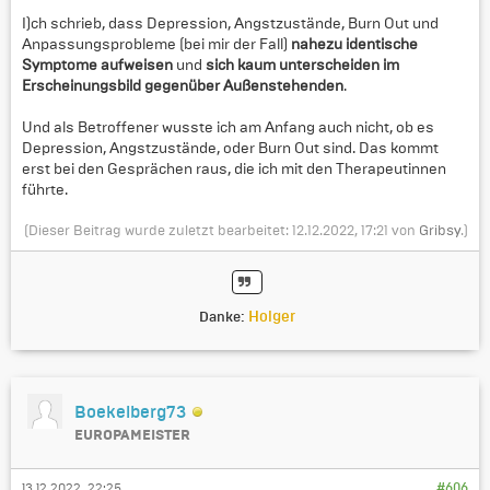
I)ch schrieb, dass Depression, Angstzustände, Burn Out und
Anpassungsprobleme (bei mir der Fall)
nahezu identische
Symptome aufweisen
und
sich kaum unterscheiden im
Erscheinungsbild gegenüber Außenstehenden
.
Und als Betroffener wusste ich am Anfang auch nicht, ob es
Depression, Angstzustände, oder Burn Out sind. Das kommt
erst bei den Gesprächen raus, die ich mit den Therapeutinnen
führte.
(Dieser Beitrag wurde zuletzt bearbeitet: 12.12.2022, 17:21 von
Gribsy
.)
Holger
Danke:
Boekelberg73
EUROPAMEISTER
13.12.2022, 22:25
#606