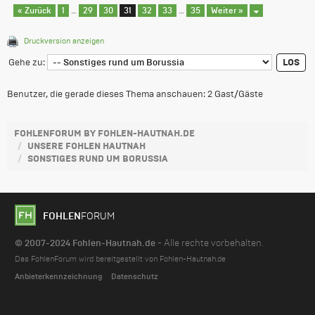
« Zurück
1
…
29
30
31
32
33
…
35
Weiter »
Druckversion anzeigen
Gehe zu:
Benutzer, die gerade dieses Thema anschauen: 2 Gast/Gäste
FOHLENFORUM BY FOHLEN-HAUTNAH.DE
UNSERE FOHLEN HAUTNAH
SONSTIGES RUND UM BORUSSIA
FOHLEN
FORUM
© 2007-2024 Fohlen-Hautnah.de
- Alle rechte vorbehalten.
Das FohlenForum wird bereitgestellt von Fohlen-Hautnah.de
Anbieterkennzeichnung
Datenschutz