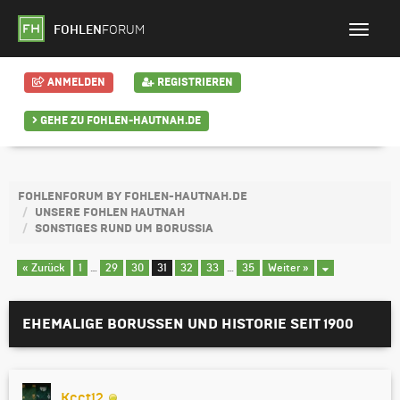
FOHLEN
FORUM
ANMELDEN
REGISTRIEREN
GEHE ZU FOHLEN-HAUTNAH.DE
FOHLENFORUM BY FOHLEN-HAUTNAH.DE
UNSERE FOHLEN HAUTNAH
SONSTIGES RUND UM BORUSSIA
« Zurück
1
…
29
30
31
32
33
…
35
Weiter »
EHEMALIGE BORUSSEN UND HISTORIE SEIT 1900
Kcct12