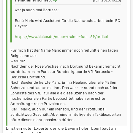
Heimtrainer schrieb:
(15.11.2023, 16:23)
war ja auch mal Borusse:
René Maric wird Assistent für die Nachwuchsarbeit beim FC
Bayern
https://www.kicker.de/neuer-trainer-fuer...69/artikel
Für mich hat der Name Maric immer noch gefühlt einen faden
Beigeschmack
Warum?
Nachdem der Rose Wechsel nach Dortmund bekannt gemacht
wurde kam es im Park zur Bundesligapartie VfL Borussia -
Borussia Dortmund.
Nach Spielende herzte Maric Erling Haaland über alle Maßen.
Scherzte und lachte mit ihm. Das war - er stand noch auf der
Lohnliste des VfL - für alle die diese Szenen nach der
hochemotionalen Partie beobachtet haben eine echte
Anmaßung - reine Provokation.
Klar - Maric, auch nur ein Mensch, und der Profifußball
schlichtweg Geschäft. Aber einem intelligenten Taktikexperten
hätte dieses nicht passieren dürfen.
Er ist ein guter Experte, den die Bayern holen. Eberl baut an