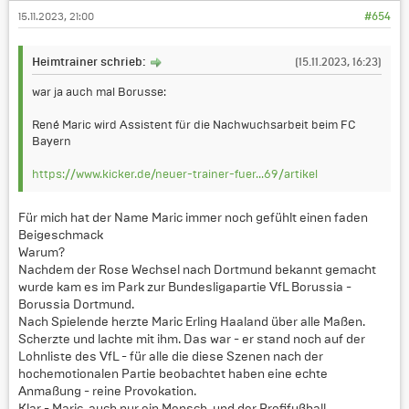
15.11.2023, 21:00
#654
Heimtrainer schrieb:
(15.11.2023, 16:23)
war ja auch mal Borusse:
René Maric wird Assistent für die Nachwuchsarbeit beim FC
Bayern
https://www.kicker.de/neuer-trainer-fuer...69/artikel
Für mich hat der Name Maric immer noch gefühlt einen faden
Beigeschmack
Warum?
Nachdem der Rose Wechsel nach Dortmund bekannt gemacht
wurde kam es im Park zur Bundesligapartie VfL Borussia -
Borussia Dortmund.
Nach Spielende herzte Maric Erling Haaland über alle Maßen.
Scherzte und lachte mit ihm. Das war - er stand noch auf der
Lohnliste des VfL - für alle die diese Szenen nach der
hochemotionalen Partie beobachtet haben eine echte
Anmaßung - reine Provokation.
Klar - Maric, auch nur ein Mensch, und der Profifußball