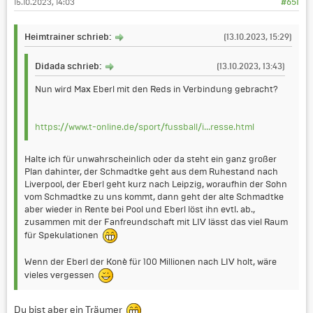
15.10.2023, 14:03
#651
Heimtrainer schrieb:
(13.10.2023, 15:29)
Didada schrieb:
(13.10.2023, 13:43)
Nun wird Max Eberl mit den Reds in Verbindung gebracht?
https://www.t-online.de/sport/fussball/i...resse.html
Halte ich für unwahrscheinlich oder da steht ein ganz großer
Plan dahinter, der Schmadtke geht aus dem Ruhestand nach
Liverpool, der Eberl geht kurz nach Leipzig, woraufhin der Sohn
vom Schmadtke zu uns kommt, dann geht der alte Schmadtke
aber wieder in Rente bei Pool und Eberl löst ihn evtl. ab.,
zusammen mit der Fanfreundschaft mit LIV lässt das viel Raum
für Spekulationen
Wenn der Eberl der Konè für 100 Millionen nach LIV holt, wäre
vieles vergessen
Du bist aber ein Träumer