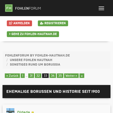
FOHLEN
FORUM
ANMELDEN
REGISTRIEREN
GEHE ZU FOHLEN-HAUTNAH.DE
FOHLENFORUM BY FOHLEN-HAUTNAH.DE
UNSERE FOHLEN HAUTNAH
SONSTIGES RUND UM BORUSSIA
« Zurück
1
…
31
32
33
34
35
Weiter »
EHEMALIGE BORUSSEN UND HISTORIE SEIT 1900
Didada