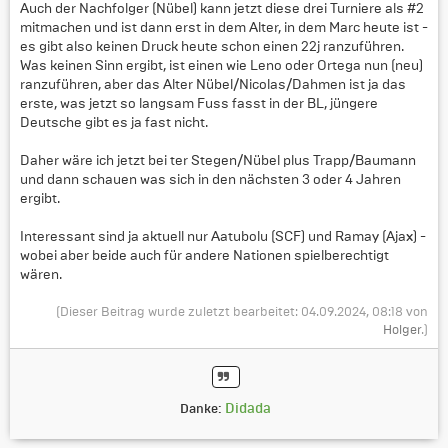
Auch der Nachfolger (Nübel) kann jetzt diese drei Turniere als #2
mitmachen und ist dann erst in dem Alter, in dem Marc heute ist -
es gibt also keinen Druck heute schon einen 22j ranzuführen.
Was keinen Sinn ergibt, ist einen wie Leno oder Ortega nun (neu)
ranzuführen, aber das Alter Nübel/Nicolas/Dahmen ist ja das
erste, was jetzt so langsam Fuss fasst in der BL, jüngere
Deutsche gibt es ja fast nicht.
Daher wäre ich jetzt bei ter Stegen/Nübel plus Trapp/Baumann
und dann schauen was sich in den nächsten 3 oder 4 Jahren
ergibt.
Interessant sind ja aktuell nur Aatubolu (SCF) und Ramay (Ajax) -
wobei aber beide auch für andere Nationen spielberechtigt
wären.
(Dieser Beitrag wurde zuletzt bearbeitet: 04.09.2024, 08:18 von
Holger
.)
Didada
Danke: