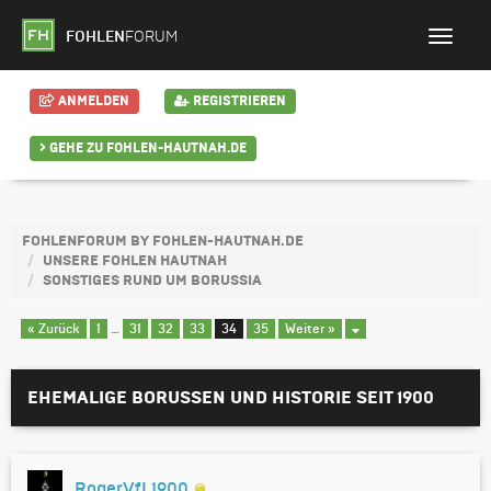
FOHLEN
FORUM
ANMELDEN
REGISTRIEREN
GEHE ZU FOHLEN-HAUTNAH.DE
FOHLENFORUM BY FOHLEN-HAUTNAH.DE
UNSERE FOHLEN HAUTNAH
SONSTIGES RUND UM BORUSSIA
« Zurück
1
…
31
32
33
34
35
Weiter »
EHEMALIGE BORUSSEN UND HISTORIE SEIT 1900
RogerVfL1900