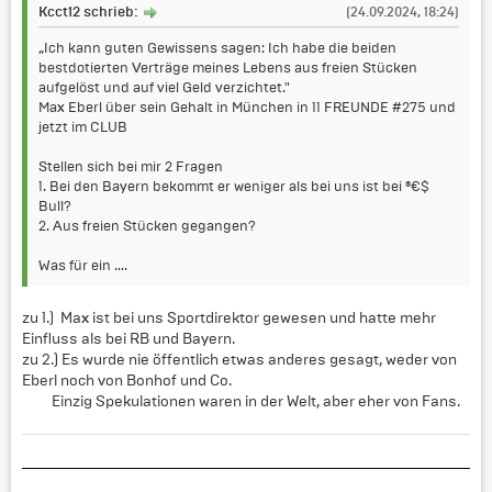
Kcct12 schrieb:
(24.09.2024, 18:24)
„Ich kann guten Gewissens sagen: Ich habe die beiden
bestdotierten Verträge meines Lebens aus freien Stücken
aufgelöst und auf viel Geld verzichtet."
Max Eberl über sein Gehalt in München in 11 FREUNDE #275 und
jetzt im CLUB
Stellen sich bei mir 2 Fragen
1. Bei den Bayern bekommt er weniger als bei uns ist bei ®€$
Bull?
2. Aus freien Stücken gegangen?
Was für ein ....
zu 1.) Max ist bei uns Sportdirektor gewesen und hatte mehr
Einfluss als bei RB und Bayern.
zu 2.) Es wurde nie öffentlich etwas anderes gesagt, weder von
Eberl noch von Bonhof und Co.
Einzig Spekulationen waren in der Welt, aber eher von Fans.