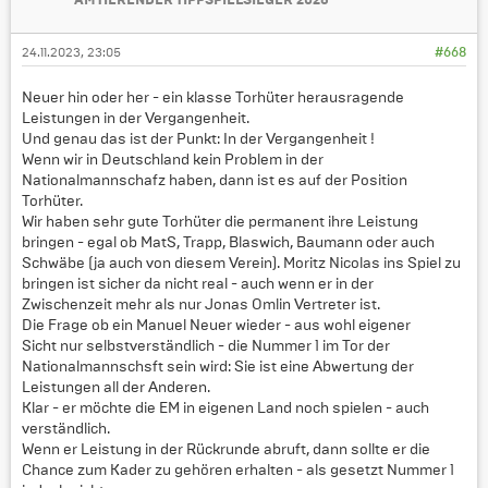
AMTIERENDER TIPPSPIELSIEGER 2026
24.11.2023, 23:05
#668
Neuer hin oder her - ein klasse Torhüter herausragende
Leistungen in der Vergangenheit.
Und genau das ist der Punkt: In der Vergangenheit !
Wenn wir in Deutschland kein Problem in der
Nationalmannschafz haben, dann ist es auf der Position
Torhüter.
Wir haben sehr gute Torhüter die permanent ihre Leistung
bringen - egal ob MatS, Trapp, Blaswich, Baumann oder auch
Schwäbe (ja auch von diesem Verein). Moritz Nicolas ins Spiel zu
bringen ist sicher da nicht real - auch wenn er in der
Zwischenzeit mehr als nur Jonas Omlin Vertreter ist.
Die Frage ob ein Manuel Neuer wieder - aus wohl eigener
Sicht nur selbstverständlich - die Nummer 1 im Tor der
Nationalmannschsft sein wird: Sie ist eine Abwertung der
Leistungen all der Anderen.
Klar - er möchte die EM in eigenen Land noch spielen - auch
verständlich.
Wenn er Leistung in der Rückrunde abruft, dann sollte er die
Chance zum Kader zu gehören erhalten - als gesetzt Nummer 1